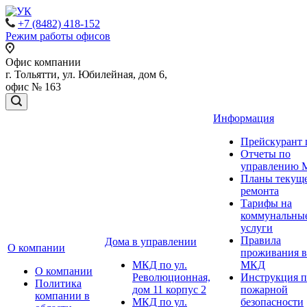
+7 (8482) 418-152
Режим работы офисов
Офис компании
г. Тольятти, ул. Юбилейная, дом 6,
офис № 163
Информация
Прейскурант 
Отчеты по
управлению
Планы текущ
ремонта
Тарифы на
коммунальны
услуги
Правила
Дома в управлении
О компании
проживания в
МКД по ул.
МКД
О компании
Революционная,
Инструкция п
Политика
дом 11 корпус 2
пожарной
компании в
МКД по ул.
безопасности