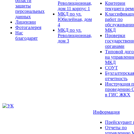
области
Революционная,
Критерии
защиты
дом 11 корпус 1
текущего рем
персональных
МКД по ул.
Классификац
данных
Юбилейная, дом
работ по
Лицензии
4
обслуживани
Фотогалерея
МКД по ул.
МКД
Нас
Революционная,
Проверки
благодарят
дом 3
государствен
органами
Типовой дого
на управлени
МКД
СОУТ
Бухгалтерска
отчетность
Инструкция п
проведению 
в ГИС ЖКХ
Информация
Прейскурант 
Отчеты по
управлению