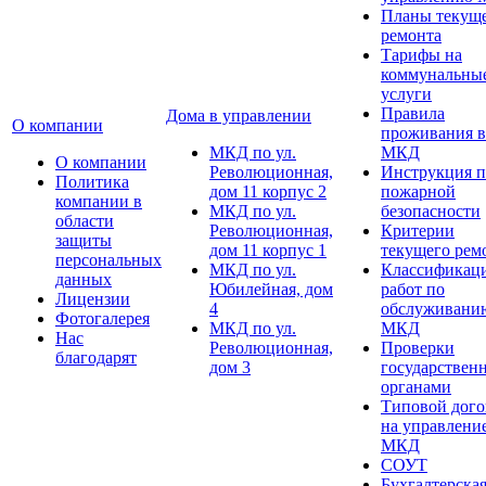
Планы текущ
ремонта
Тарифы на
коммунальны
услуги
Правила
Дома в управлении
О компании
проживания в
МКД по ул.
МКД
О компании
Революционная,
Инструкция п
Политика
дом 11 корпус 2
пожарной
компании в
МКД по ул.
безопасности
области
Революционная,
Критерии
защиты
дом 11 корпус 1
текущего рем
персональных
МКД по ул.
Классификац
данных
Юбилейная, дом
работ по
Лицензии
4
обслуживани
Фотогалерея
МКД по ул.
МКД
Нас
Революционная,
Проверки
благодарят
дом 3
государствен
органами
Типовой дого
на управлени
МКД
СОУТ
Бухгалтерска